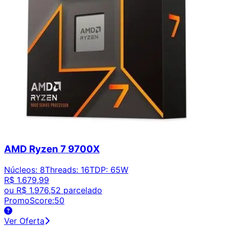
AMD Ryzen 7 9700X
Núcleos
:
8
Threads
:
16
TDP
:
65W
R$ 1.679,99
ou
R$ 1.976,52
parcelado
PromoScore:
50
Ver Oferta