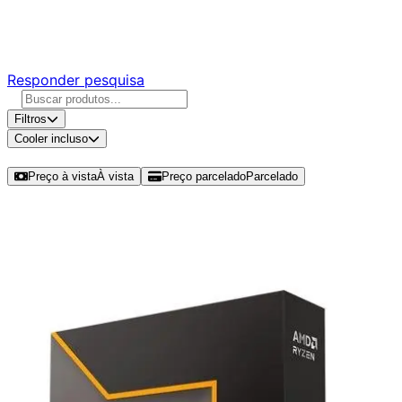
Responda nossa pesquisa rápida e nos ajude a criar uma
experiência ainda melhor para você.
Responder pesquisa
Filtros
Cooler incluso
Ordenar por
Preço à vista
À vista
Preço parcelado
Parcelado
Modelos disponíveis de AMD Ryzen
7 9700X