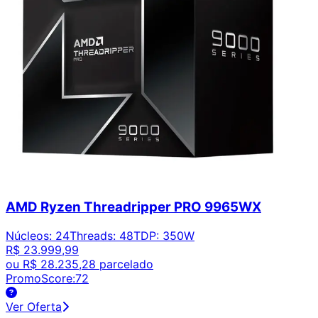
AMD Ryzen Threadripper PRO 9965WX
Núcleos
:
24
Threads
:
48
TDP
:
350W
R$ 23.999,99
ou
R$ 28.235,28
parcelado
PromoScore:
72
Ver Oferta