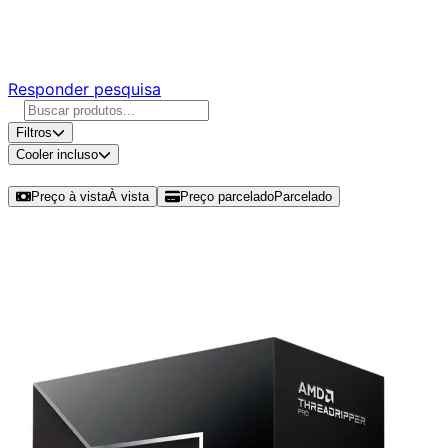
Responda nossa pesquisa rápida e nos ajude a criar uma
experiência ainda melhor para você.
Responder pesquisa
Filtros
Cooler incluso
Ordenar por
Preço à vista
À vista
Preço parcelado
Parcelado
Modelos disponíveis de AMD Ryzen
Threadripper PRO 9965WX