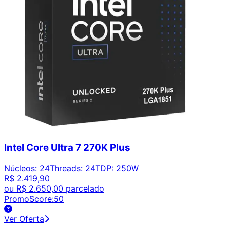
Intel Core Ultra 7 270K Plus
Núcleos
:
24
Threads
:
24
TDP
:
250W
R$ 2.419,90
ou
R$ 2.650,00
parcelado
PromoScore:
50
Ver Oferta