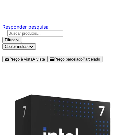
Responda nossa pesquisa rápida e nos ajude a criar uma
experiência ainda melhor para você.
Responder pesquisa
Filtros
Cooler incluso
Ordenar por
Preço à vista
À vista
Preço parcelado
Parcelado
Modelos disponíveis de Intel Core
Ultra 7 270K Plus