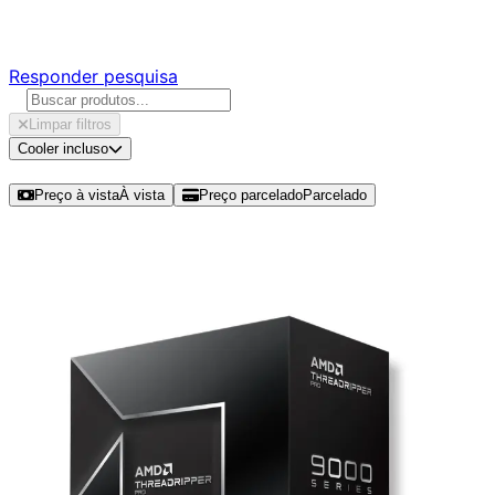
Responda nossa pesquisa rápida e nos ajude a criar uma 
Responder pesquisa
Limpar filtros
Cooler incluso
Ordenar por
Preço à vista
À vista
Preço parcelado
Parcelado
Modelos disponíveis de AMD Ryzen