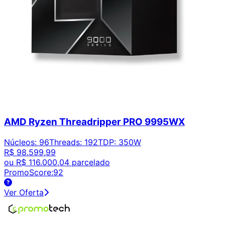
AMD Ryzen Threadripper PRO 9995WX
Núcleos
:
96
Threads
:
192
TDP
:
350W
R$ 98.599,99
ou
R$ 116.000,04
parcelado
PromoScore:
92
Ver Oferta