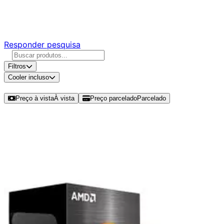
Responda nossa pesquisa rápida e nos ajude a criar uma
experiência ainda melhor para você.
Responder pesquisa
Filtros
Cooler incluso
Ordenar por
Preço à vista
À vista
Preço parcelado
Parcelado
Modelos disponíveis de AMD Ryzen
5 5600