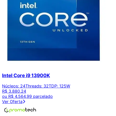
Intel Core i9 13900K
Núcleos
:
24
Threads
:
32
TDP
:
125W
R$ 3.880,24
ou
R$ 4.564,99
parcelado
Ver Oferta