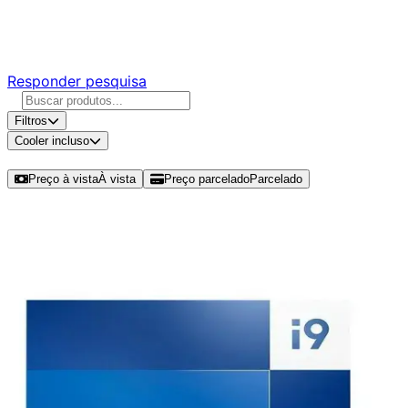
Responda nossa pesquisa rápida e nos ajude a criar uma
experiência ainda melhor para você.
Responder pesquisa
Filtros
Cooler incluso
Ordenar por
Preço à vista
À vista
Preço parcelado
Parcelado
Modelos disponíveis de Intel Core i9
13900K