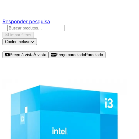
Responda nossa pesquisa rápida e nos ajude a criar uma 
Responder pesquisa
Limpar filtros
Cooler incluso
Ordenar por
Preço à vista
À vista
Preço parcelado
Parcelado
Modelos disponíveis de Intel Core i3