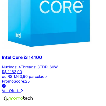
Intel Core i3 14100
Núcleos
:
4
Threads
:
8
TDP
:
60W
R$ 1.163,90
ou
R$ 1.163,90
parcelado
PromoScore:
25
Ver Oferta