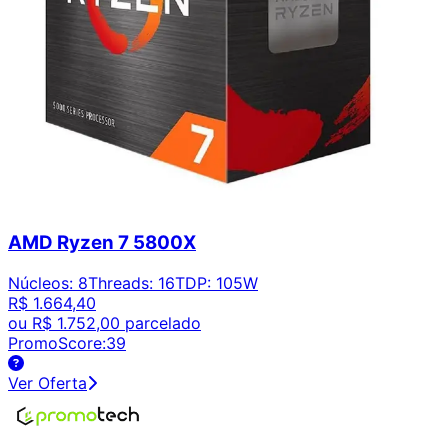
AMD Ryzen 7 5800X
Núcleos
:
8
Threads
:
16
TDP
:
105W
R$ 1.664,40
ou
R$ 1.752,00
parcelado
PromoScore:
39
Ver Oferta