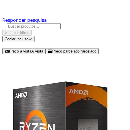
Responda nossa pesquisa rápida e nos ajude a criar uma 
Responder pesquisa
Limpar filtros
Cooler incluso
Ordenar por
Preço à vista
À vista
Preço parcelado
Parcelado
Modelos disponíveis de AMD Ryzen 