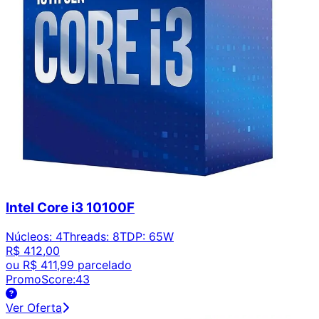
Intel Core i3 10100F
Núcleos
:
4
Threads
:
8
TDP
:
65W
R$ 412,00
ou
R$ 411,99
parcelado
PromoScore:
43
Ver Oferta