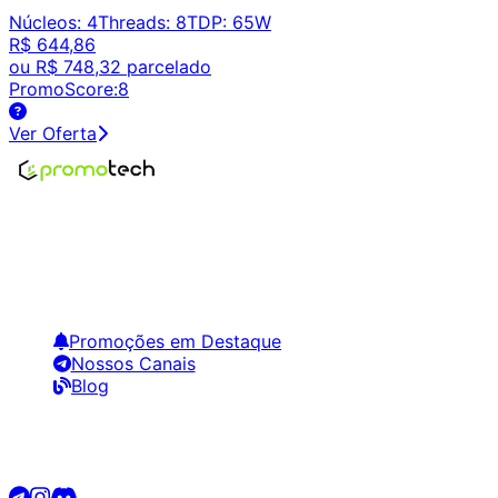
Núcleos
:
4
Threads
:
8
TDP
:
65W
R$ 644,86
ou
R$ 748,32
parcelado
PromoScore:
8
Ver Oferta
Encontre os melhores preços em tecnologia. Compare,
crie alertas e economize em suas compras.
Links Úteis
Promoções em Destaque
Nossos Canais
Blog
Siga-nos