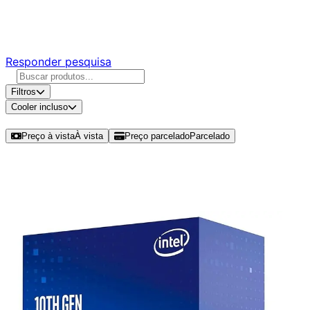
Responda nossa pesquisa rápida e nos ajude a criar uma
experiência ainda melhor para você.
Responder pesquisa
Filtros
Cooler incluso
Ordenar por
Preço à vista
À vista
Preço parcelado
Parcelado
Modelos disponíveis de Intel Core i3
10100F