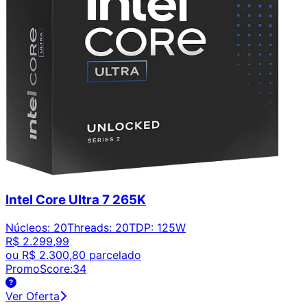
Intel Core Ultra 7 265K
Núcleos
:
20
Threads
:
20
TDP
:
125W
R$ 2.299,99
ou
R$ 2.300,80
parcelado
PromoScore:
34
Ver Oferta