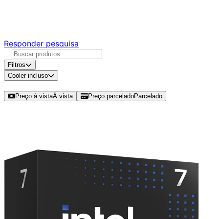
Responda nossa pesquisa rápida e nos ajude a criar uma
experiência ainda melhor para você.
Responder pesquisa
Filtros
Cooler incluso
Ordenar por
Preço à vista
À vista
Preço parcelado
Parcelado
Modelos disponíveis de Intel Core
Ultra 7 265K