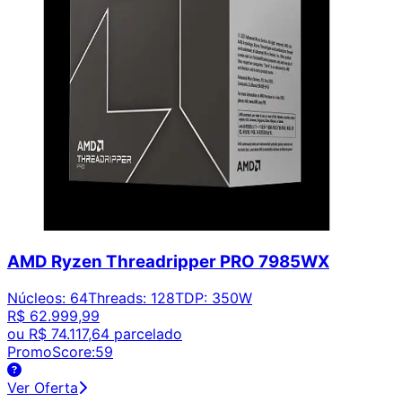
AMD Ryzen Threadripper PRO 7985WX
Núcleos
:
64
Threads
:
128
TDP
:
350W
R$ 62.999,99
ou
R$ 74.117,64
parcelado
PromoScore:
59
Ver Oferta