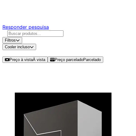
Responda nossa pesquisa rápida e nos ajude a criar uma
experiência ainda melhor para você.
Responder pesquisa
Filtros
Cooler incluso
Ordenar por
Preço à vista
À vista
Preço parcelado
Parcelado
Modelos disponíveis de AMD Ryzen
Threadripper PRO 7985WX