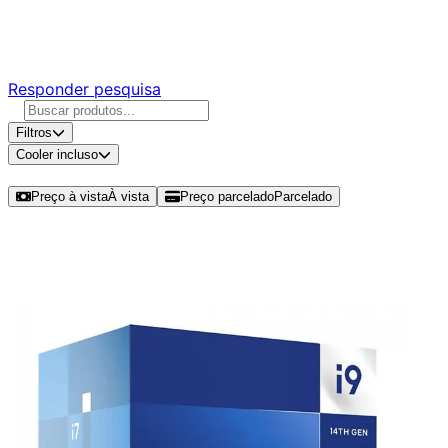
Responda nossa pesquisa rápida e nos ajude a criar uma
experiência ainda melhor para você.
Responder pesquisa
Filtros
Cooler incluso
Ordenar por
Preço à vista
À vista
Preço parcelado
Parcelado
Modelos disponíveis de Intel Core i9
14900F