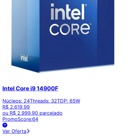
Intel Core i9 14900F
Núcleos
:
24
Threads
:
32
TDP
:
65W
R$ 2.619,99
ou
R$ 2.999,90
parcelado
PromoScore:
64
Ver Oferta