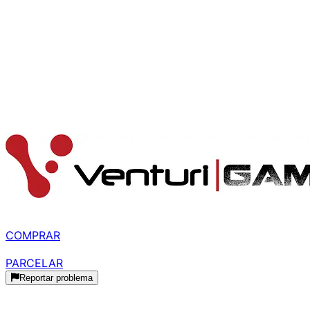
Núcleos
:
24
Threads
:
32
TDP
:
125
W
Clock base
:
3
GHz
Clock máximo
:
5.8
GHz
Gráficos integrados
:
Sim
Disponível em
1
loja
MELHOR PREÇO
R$ 3.880,24
à vista
COMPRAR
R$ 4.564,99
parcelado
PARCELAR
Reportar problema
Histórico de Preços