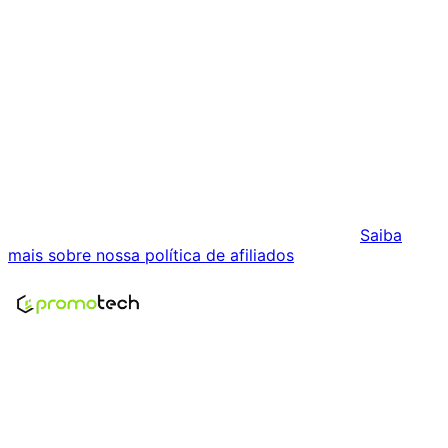
Histórico Indisponível
Estamos coletando dados de preços para este produto.
Podemos receber comissões pelas vendas realizadas
através dos links desta página. Isso não influencia os
preços exibidos nem a ordem dos resultados.
Saiba
mais sobre nossa política de afiliados
.
Encontre os melhores preços em tecnologia. Compare,
crie alertas e economize em suas compras.
Links Úteis