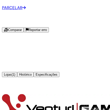
PARCELAR
Especificações
Comparar
Reportar erro
Marca
:
Intel
Socket
:
LGA1700
Núcleos
:
24
Threads
:
32
TDP
:
125
W
Clock base
:
3
GHz
Clock máximo
:
5.8
GHz
Gráficos integrados
:
Sim
Lojas
(
1
)
Histórico
Especificações
Disponível em
1
loja