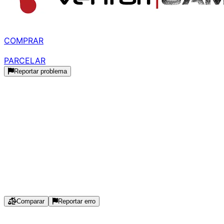
MELHOR PREÇO
R$ 3.880,24
à vista
COMPRAR
R$ 4.564,99
parcelado
PARCELAR
Reportar problema
Histórico de Preços
Histórico Indisponível
Estamos coletando dados de preços para este produto.
Especificações
Comparar
Reportar erro
Marca
:
Intel
Socket
:
LGA1700