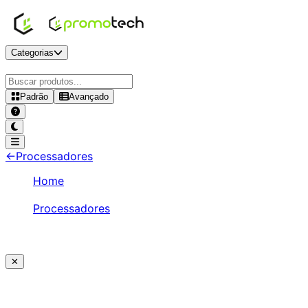
Categorias
Padrão
Avançado
←
Processadores
Home
/
Processadores
/
Intel Core i9 13900K
✕
Ajude a melhorar a Promotech!