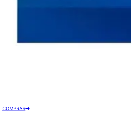
Intel Core i9 13900K
R$ 3.880,24
À vista
•
Venturi Gaming
COMPRAR
R$ 4.564,99
Parcelado
•
Venturi Gaming