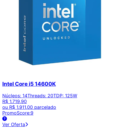
Intel Core i5 14600K
Núcleos
:
14
Threads
:
20
TDP
:
125W
R$ 1.719,90
ou
R$ 1.911,00
parcelado
PromoScore:
9
Ver Oferta