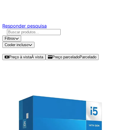
Responda nossa pesquisa rápida e nos ajude a criar uma
experiência ainda melhor para você.
Responder pesquisa
Filtros
Cooler incluso
Ordenar por
Preço à vista
À vista
Preço parcelado
Parcelado
Modelos disponíveis de Intel Core i5
14600K