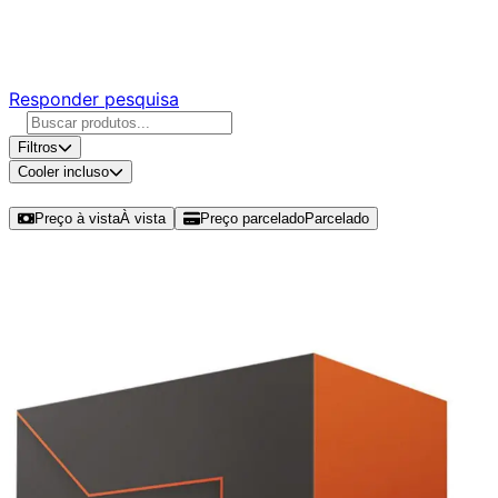
Responda nossa pesquisa rápida e nos ajude a criar uma
experiência ainda melhor para você.
Responder pesquisa
Filtros
Cooler incluso
Ordenar por
Preço à vista
À vista
Preço parcelado
Parcelado
Modelos disponíveis de AMD Ryzen
Threadripper 7970X