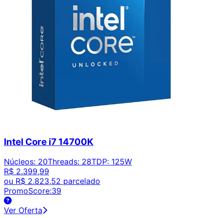
Intel Core i7 14700K
Núcleos
:
20
Threads
:
28
TDP
:
125W
R$ 2.399,99
ou
R$ 2.823,52
parcelado
PromoScore:
39
Ver Oferta