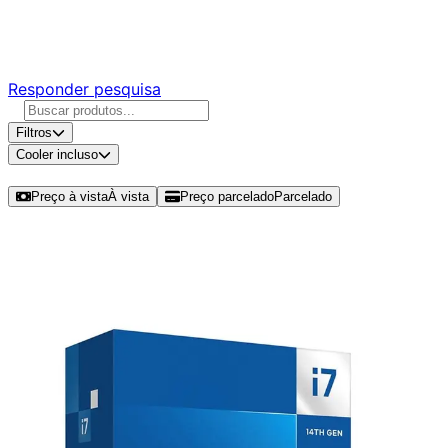
Responda nossa pesquisa rápida e nos ajude a criar uma
experiência ainda melhor para você.
Responder pesquisa
Filtros
Cooler incluso
Ordenar por
Preço à vista
À vista
Preço parcelado
Parcelado
Modelos disponíveis de Intel Core i7
14700K