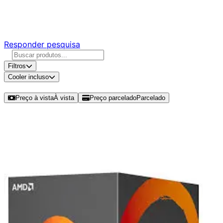
Responda nossa pesquisa rápida e nos ajude a criar uma
experiência ainda melhor para você.
Responder pesquisa
Filtros
Cooler incluso
Ordenar por
Preço à vista
À vista
Preço parcelado
Parcelado
Modelos disponíveis de AMD Ryzen
7 1800X