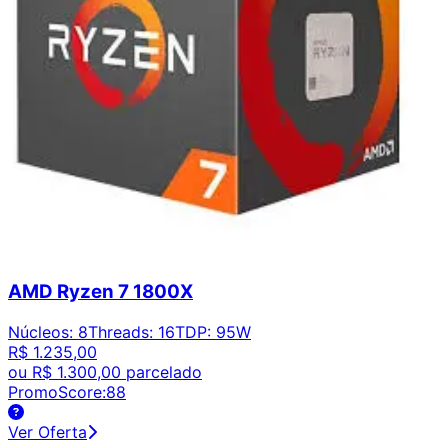
AMD Ryzen 7 1800X
Núcleos
:
8
Threads
:
16
TDP
:
95W
R$ 1.235,00
ou
R$ 1.300,00
parcelado
PromoScore:
88
Ver Oferta