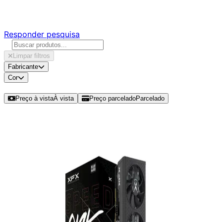
Responda nossa pesquisa rápida e nos ajude a criar uma 
Responder pesquisa
Limpar filtros
Fabricante
Cor
Ordenar por
Preço à vista
À vista
Preço parcelado
Parcelado
Modelos disponíveis de RX 7600