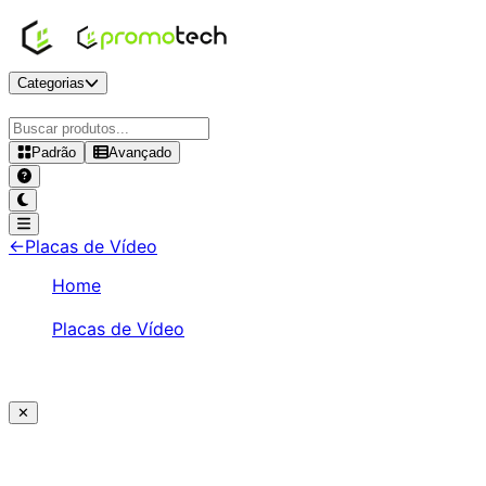
Categorias
Padrão
Avançado
RX 7600
-
Placas de Vídeo
-
←
Placas de Vídeo
Home
/
Placas de Vídeo
/
RX 7600
✕
Ajude a melhorar a Promotech!