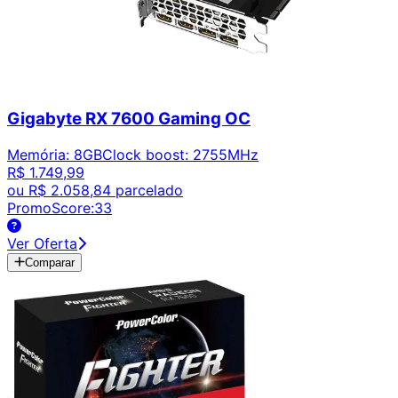
Gigabyte RX 7600 Gaming OC
Memória
:
8GB
Clock boost
:
2755MHz
R$ 1.749,99
ou
R$ 2.058,84
parcelado
PromoScore:
33
Ver Oferta
Comparar