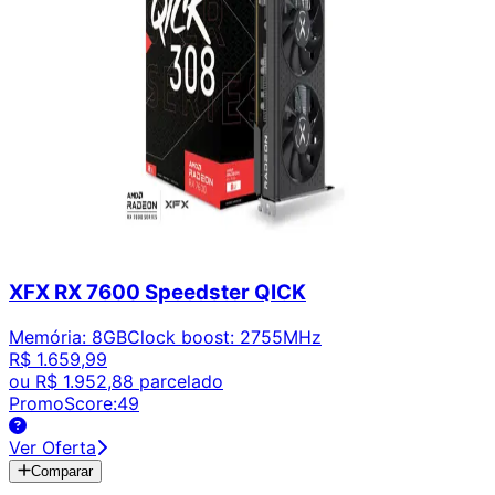
XFX RX 7600 Speedster QICK
Memória
:
8GB
Clock boost
:
2755MHz
R$ 1.659,99
ou
R$ 1.952,88
parcelado
PromoScore:
49
Ver Oferta
Comparar