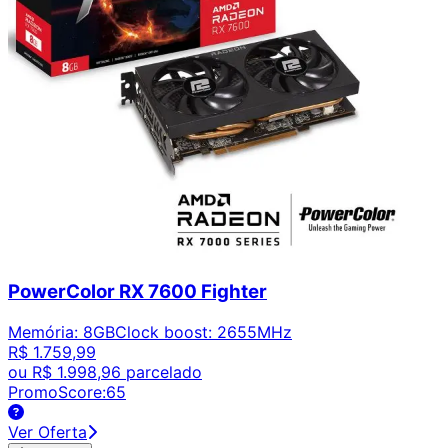
PowerColor RX 7600 Fighter
Memória
:
8GB
Clock boost
:
2655MHz
R$ 1.759,99
ou
R$ 1.998,96
parcelado
PromoScore:
65
Ver Oferta