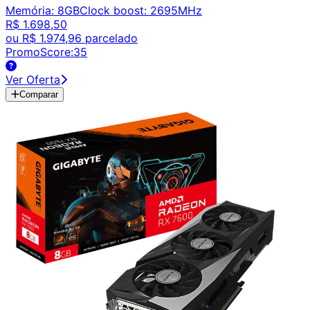
Memória
:
8GB
Clock boost
:
2695MHz
R$ 1.698,50
ou
R$ 1.974,96
parcelado
PromoScore:
35
Ver Oferta
Comparar