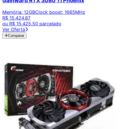
Gainward RTX 3080 Ti Phoenix
Memória
:
12GB
Clock boost
:
1665MHz
R$ 15.424,87
ou
R$ 15.425,50
parcelado
Ver Oferta
Comparar