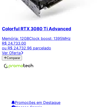
Colorful RTX 3080 Ti Advanced
Memória
:
12GB
Clock boost
:
1395MHz
R$ 24.733,00
ou
R$ 24.732,96
parcelado
Ver Oferta
Comparar
Encontre os melhores preços em tecnologia. Compare,
crie alertas e economize em suas compras.
Links Úteis
Promoções em Destaque