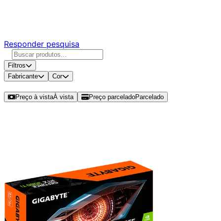
Responda nossa pesquisa rápida e nos ajude a criar uma
experiência ainda melhor para você.
Responder pesquisa
Filtros
Fabricante
Cor
Ordenar por
Preço à vista
À vista
Preço parcelado
Parcelado
Modelos disponíveis de RTX 3080
Ti