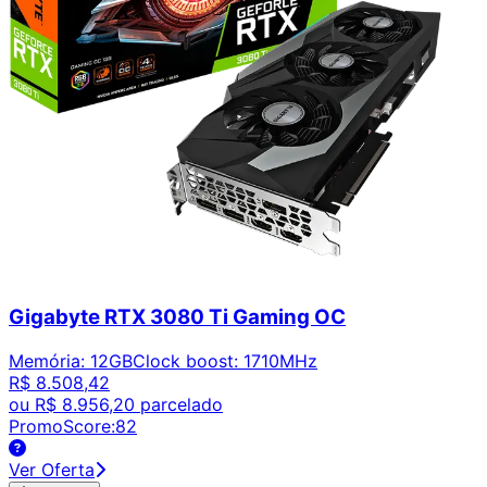
Gigabyte RTX 3080 Ti Gaming OC
Memória
:
12GB
Clock boost
:
1710MHz
R$ 8.508,42
ou
R$ 8.956,20
parcelado
PromoScore:
82
Ver Oferta