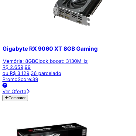
Gigabyte RX 9060 XT 8GB Gaming
Memória
:
8GB
Clock boost
:
3130MHz
R$ 2.659,99
ou
R$ 3.129,36
parcelado
PromoScore:
39
Ver Oferta
Comparar