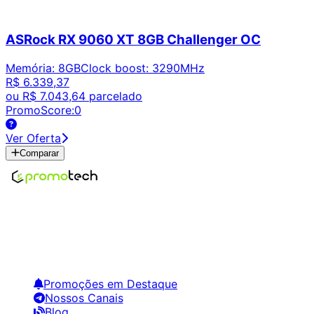
ASRock RX 9060 XT 8GB Challenger OC
Memória
:
8GB
Clock boost
:
3290MHz
R$ 6.339,37
ou
R$ 7.043,64
parcelado
PromoScore:
0
Ver Oferta
Comparar
Encontre os melhores preços em tecnologia. Compare,
crie alertas e economize em suas compras.
Links Úteis
Promoções em Destaque
Nossos Canais
Blog