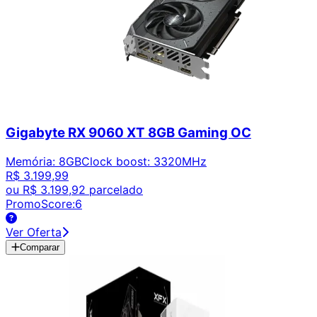
Gigabyte RX 9060 XT 8GB Gaming OC
Memória
:
8GB
Clock boost
:
3320MHz
R$ 3.199,99
ou
R$ 3.199,92
parcelado
PromoScore:
6
Ver Oferta
Comparar