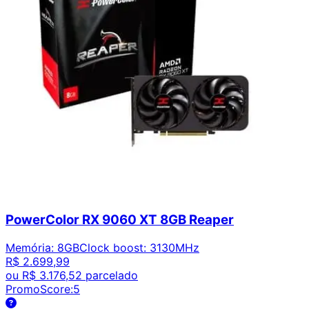
PowerColor RX 9060 XT 8GB Reaper
Memória
:
8GB
Clock boost
:
3130MHz
R$ 2.699,99
ou
R$ 3.176,52
parcelado
PromoScore:
5