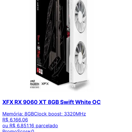
XFX RX 9060 XT 8GB Swift White OC
Memória
:
8GB
Clock boost
:
3320MHz
R$ 6.166,06
ou
R$ 6.851,16
parcelado
PromoScore:
0