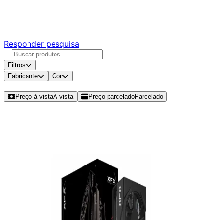
Responda nossa pesquisa rápida e nos ajude a criar uma
experiência ainda melhor para você.
Responder pesquisa
Filtros
Fabricante
Cor
Ordenar por
Preço à vista
À vista
Preço parcelado
Parcelado
Modelos disponíveis de RX 9060 XT
8GB