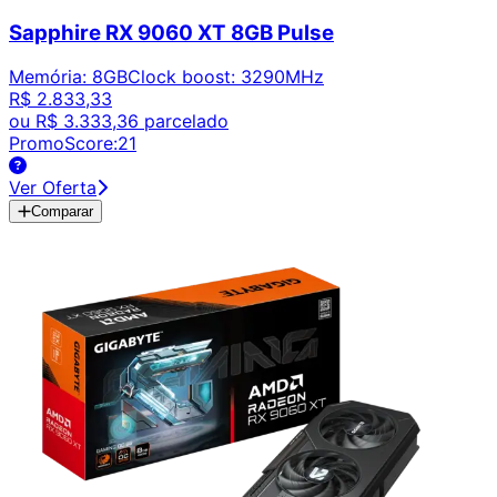
Sapphire RX 9060 XT 8GB Pulse
Memória
:
8GB
Clock boost
:
3290MHz
R$ 2.833,33
ou
R$ 3.333,36
parcelado
PromoScore:
21
Ver Oferta
Comparar