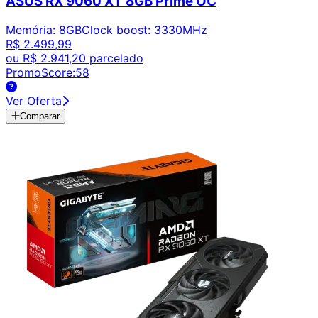
ASUS RX 9060 XT 8GB Prime OC
Memória
:
8GB
Clock boost
:
3330MHz
R$ 2.499,99
ou
R$ 2.941,20
parcelado
PromoScore:
58
Ver Oferta
Comparar