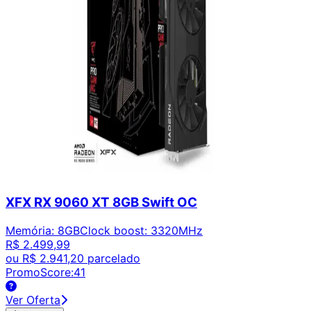
XFX RX 9060 XT 8GB Swift OC
Memória
:
8GB
Clock boost
:
3320MHz
R$ 2.499,99
ou
R$ 2.941,20
parcelado
PromoScore:
41
Ver Oferta