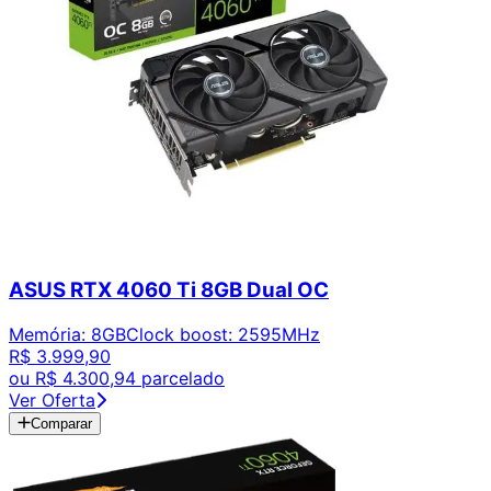
ASUS RTX 4060 Ti 8GB Dual OC
Memória
:
8GB
Clock boost
:
2595MHz
R$ 3.999,90
ou
R$ 4.300,94
parcelado
Ver Oferta
Comparar