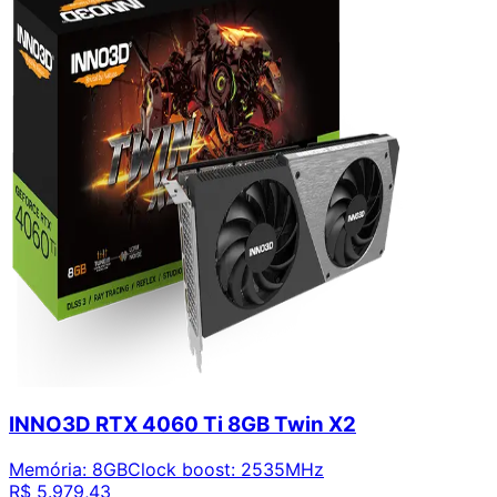
INNO3D RTX 4060 Ti 8GB Twin X2
Memória
:
8GB
Clock boost
:
2535MHz
R$ 5.979,43