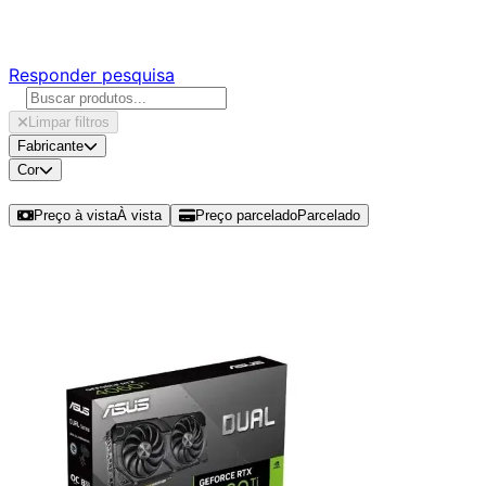
Responda nossa pesquisa rápida e nos ajude a criar uma 
Responder pesquisa
Limpar filtros
Fabricante
Cor
Ordenar por
Preço à vista
À vista
Preço parcelado
Parcelado
Modelos disponíveis de RTX 4060 Ti