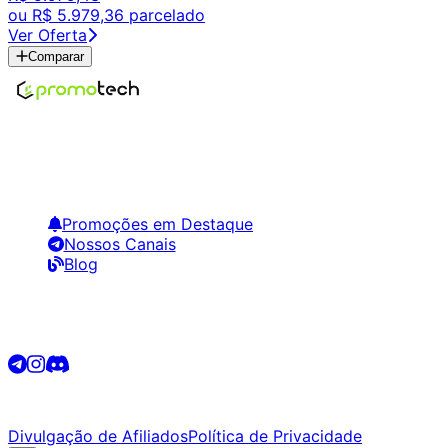
ou
R$ 5.979,36
parcelado
Ver Oferta
Comparar
Encontre os melhores preços em tecnologia. Compare, cr
Links Úteis
Promoções em Destaque
Nossos Canais
Blog
Siga-nos
©
2026
Promotech. Todos os direitos reservados.
Divulgação de Afiliados
Política de Privacidade