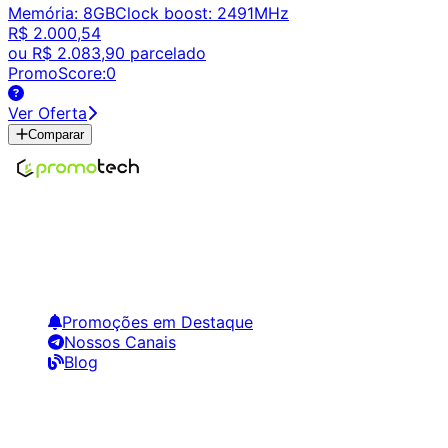
Memória
:
8GB
Clock boost
:
2491MHz
R$ 2.000,54
ou
R$ 2.083,90
parcelado
PromoScore:
0
Ver Oferta
Comparar
Encontre os melhores preços em tecnologia. Compare,
crie alertas e economize em suas compras.
Links Úteis
Promoções em Destaque
Nossos Canais
Blog
Siga-nos