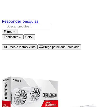
Responda nossa pesquisa rápida e nos ajude a criar uma
experiência ainda melhor para você.
Responder pesquisa
Filtros
Fabricante
Cor
Ordenar por
Preço à vista
À vista
Preço parcelado
Parcelado
Modelos disponíveis de RX 6600