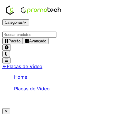
Categorias
Padrão
Avançado
RX 6600
-
Placas de Vídeo
-
←
Placas de Vídeo
Home
/
Placas de Vídeo
/
RX 6600
✕
Ajude a melhorar a Promotech!