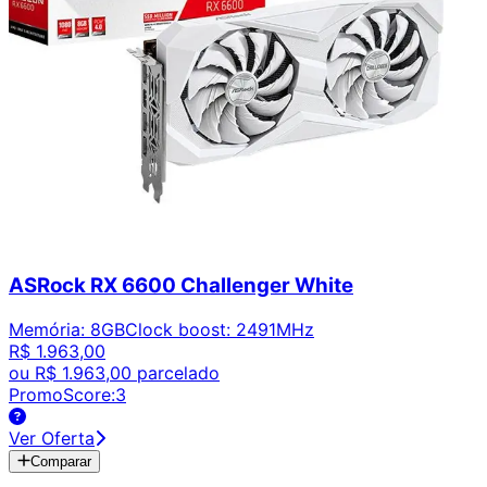
ASRock RX 6600 Challenger White
Memória
:
8GB
Clock boost
:
2491MHz
R$ 1.963,00
ou
R$ 1.963,00
parcelado
PromoScore:
3
Ver Oferta
Comparar