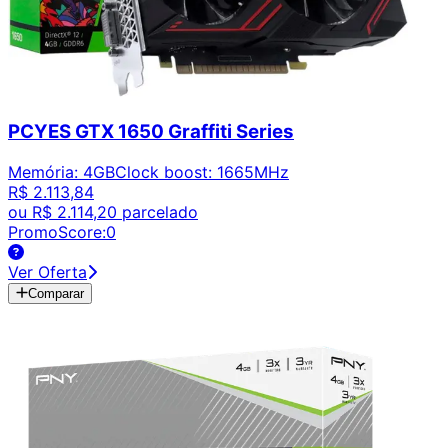
PCYES GTX 1650 Graffiti Series
Memória
:
4GB
Clock boost
:
1665MHz
R$ 2.113,84
ou
R$ 2.114,20
parcelado
PromoScore:
0
Ver Oferta
Comparar