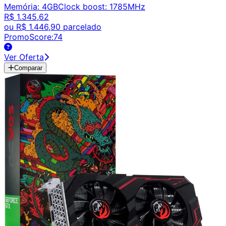
Memória
:
4GB
Clock boost
:
1785MHz
R$ 1.345,62
ou
R$ 1.446,90
parcelado
PromoScore:
74
Ver Oferta
Comparar