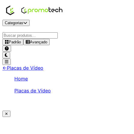
Categorias
Padrão
Avançado
GTX 1650
-
Placas de Vídeo
←
Placas de Vídeo
Home
/
Placas de Vídeo
/
GTX 1650
✕
Ajude a melhorar a Promotech!