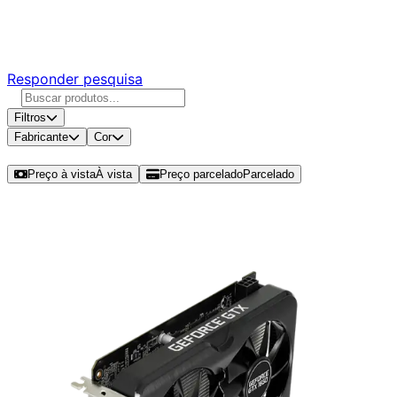
Responda nossa pesquisa rápida e nos ajude a criar uma
experiência ainda melhor para você.
Responder pesquisa
Filtros
Fabricante
Cor
Ordenar por
Preço à vista
À vista
Preço parcelado
Parcelado
Modelos disponíveis de GTX 1650