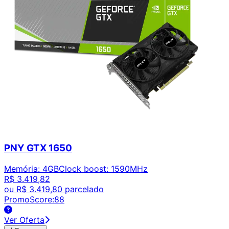
PNY GTX 1650
Memória
:
4GB
Clock boost
:
1590MHz
R$ 3.419,82
ou
R$ 3.419,80
parcelado
PromoScore:
88
Ver Oferta