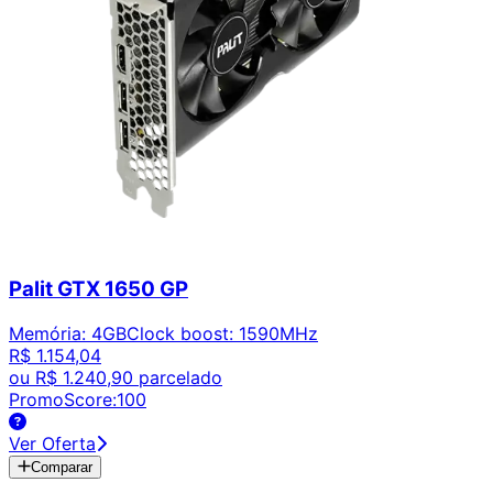
Palit GTX 1650 GP
Memória
:
4GB
Clock boost
:
1590MHz
R$ 1.154,04
ou
R$ 1.240,90
parcelado
PromoScore:
100
Ver Oferta
Comparar