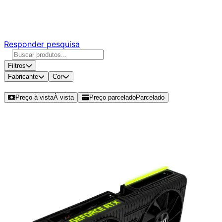
Responda nossa pesquisa rápida e nos ajude a criar uma
experiência ainda melhor para você.
Responder pesquisa
Filtros
Fabricante
Cor
Ordenar por
Preço à vista
À vista
Preço parcelado
Parcelado
Modelos disponíveis de RTX 3060
Ti