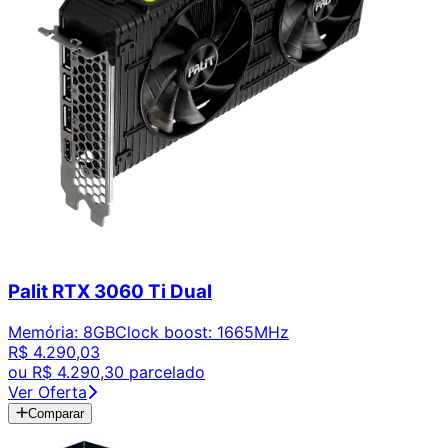
Palit RTX 3060 Ti Dual
Memória
:
8GB
Clock boost
:
1665MHz
R$ 4.290,03
ou
R$ 4.290,30
parcelado
Ver Oferta
Comparar