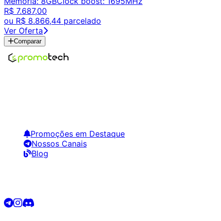
Memória
:
8GB
Clock boost
:
1695MHz
R$ 7.687,00
ou
R$ 8.866,44
parcelado
Ver Oferta
Comparar
Encontre os melhores preços em tecnologia. Compare,
crie alertas e economize em suas compras.
Links Úteis
Promoções em Destaque
Nossos Canais
Blog
Siga-nos
©
2026
Promotech. Todos os direitos reservados.