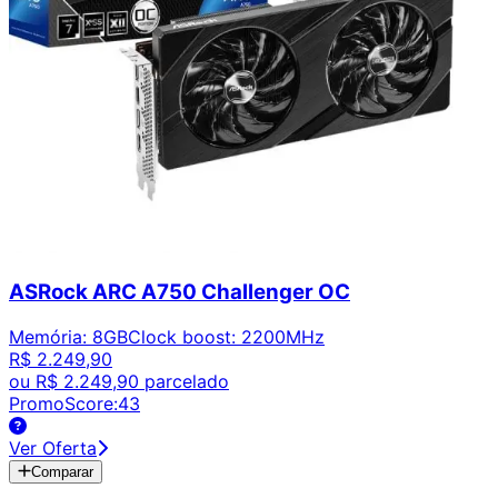
ASRock ARC A750 Challenger OC
Memória
:
8GB
Clock boost
:
2200MHz
R$ 2.249,90
ou
R$ 2.249,90
parcelado
PromoScore:
43
Ver Oferta
Comparar