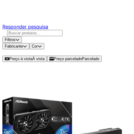
Responda nossa pesquisa rápida e nos ajude a criar uma
experiência ainda melhor para você.
Responder pesquisa
Filtros
Fabricante
Cor
Ordenar por
Preço à vista
À vista
Preço parcelado
Parcelado
Modelos disponíveis de ARC A750