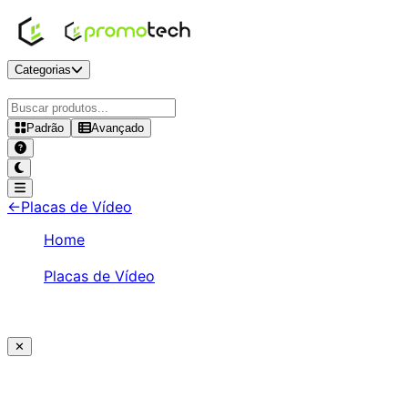
Categorias
Padrão
Avançado
ARC A750
-
Placas de Vídeo
←
Placas de Vídeo
Home
/
Placas de Vídeo
/
ARC A750
✕
Ajude a melhorar a Promotech!