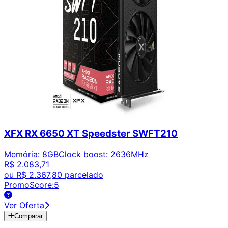
XFX RX 6650 XT Speedster SWFT210
Memória
:
8GB
Clock boost
:
2636MHz
R$ 2.083,71
ou
R$ 2.367,80
parcelado
PromoScore:
5
Ver Oferta
Comparar