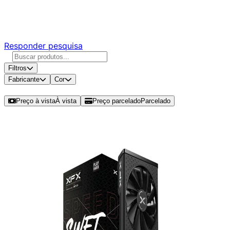
Responda nossa pesquisa rápida e nos ajude a criar uma
experiência ainda melhor para você.
Responder pesquisa
Filtros
Fabricante
Cor
Ordenar por
Preço à vista
À vista
Preço parcelado
Parcelado
Modelos disponíveis de RX 6650 XT