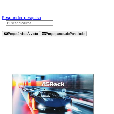
Responda nossa pesquisa rápida e nos ajude a criar uma 
Responder pesquisa
Ordenar por
Preço à vista
À vista
Preço parcelado
Parcelado
Modelos disponíveis de ASRock 24.5