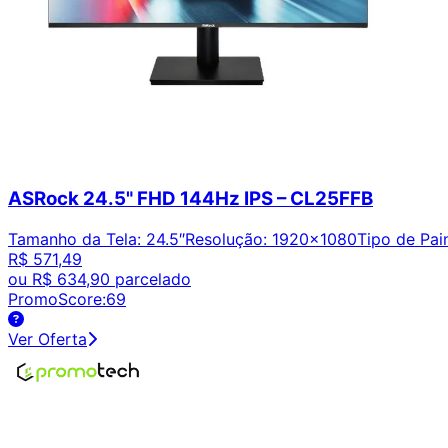
ASRock 24.5" FHD 144Hz IPS – CL25FFB
Tamanho da Tela
:
24.5″
Resolução
:
1920x1080
Tipo de Pai
R$ 571,49
ou
R$ 634,90
parcelado
PromoScore:
69
Ver Oferta
Encontre os melhores preços em tecnologia. Compare, cr