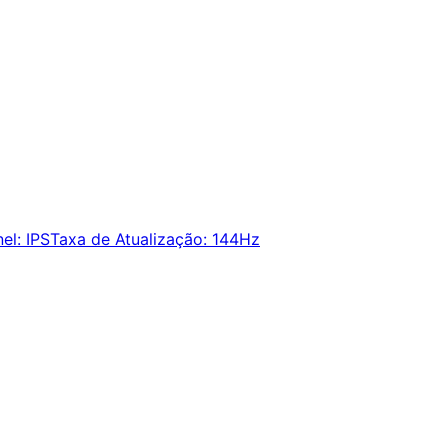
nel
:
IPS
Taxa de Atualização
:
144Hz
ie alertas e economize em suas compras.