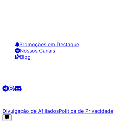
Encontre os melhores preços em tecnologia. Compare,
crie alertas e economize em suas compras.
Links Úteis
Promoções em Destaque
Nossos Canais
Blog
Siga-nos
©
2026
Promotech. Todos os direitos reservados.
Divulgação de Afiliados
Política de Privacidade