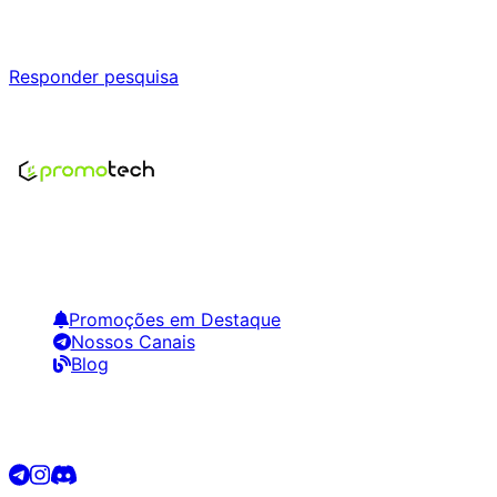
Responda nossa pesquisa rápida e nos ajude a criar uma 
Responder pesquisa
Nenhum modelo encontrado para este produto
Encontre os melhores preços em tecnologia. Compare, cr
Links Úteis
Promoções em Destaque
Nossos Canais
Blog
Siga-nos