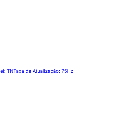
el
:
TN
Taxa de Atualização
:
75Hz
ie alertas e economize em suas compras.