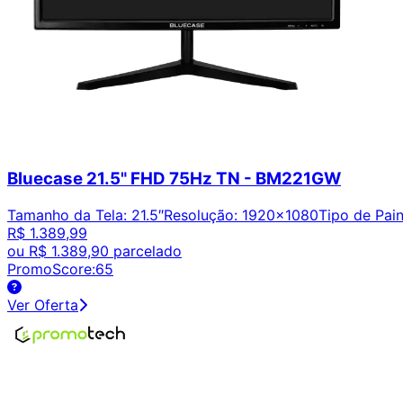
Bluecase 21.5" FHD 75Hz TN - BM221GW
Tamanho da Tela
:
21.5″
Resolução
:
1920x1080
Tipo de Pain
R$ 1.389,99
ou
R$ 1.389,90
parcelado
PromoScore:
65
Ver Oferta
Encontre os melhores preços em tecnologia. Compare, cr