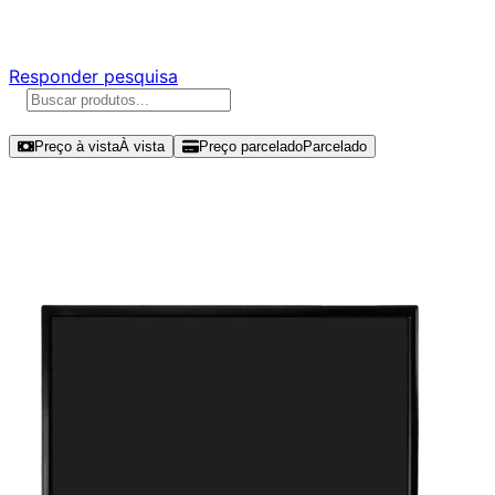
Responda nossa pesquisa rápida e nos ajude a criar uma 
Responder pesquisa
Ordenar por
Preço à vista
À vista
Preço parcelado
Parcelado
Modelos disponíveis de Bluecase 21