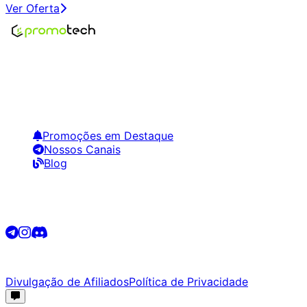
Ver Oferta
Encontre os melhores preços em tecnologia. Compare,
crie alertas e economize em suas compras.
Links Úteis
Promoções em Destaque
Nossos Canais
Blog
Siga-nos
©
2026
Promotech. Todos os direitos reservados.
Divulgação de Afiliados
Política de Privacidade