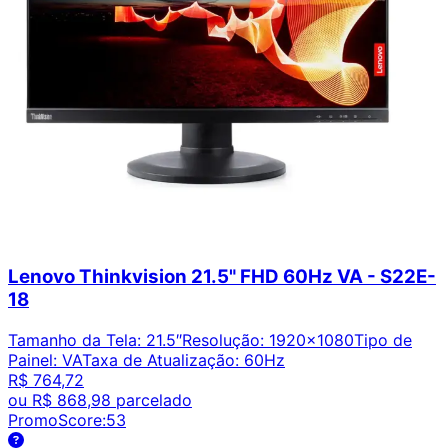
Lenovo Thinkvision 21.5" FHD 60Hz VA - S22E-
18
Tamanho da Tela
:
21.5″
Resolução
:
1920x1080
Tipo de
Painel
:
VA
Taxa de Atualização
:
60Hz
R$ 764,72
ou
R$ 868,98
parcelado
PromoScore:
53