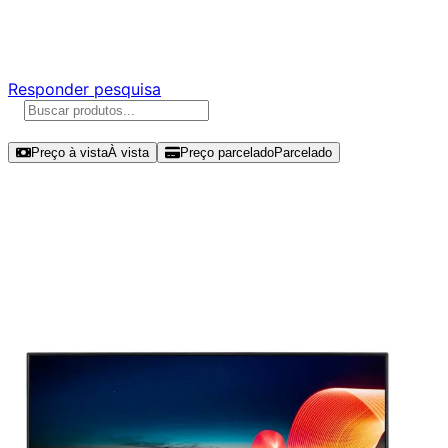
Responda nossa pesquisa rápida e nos ajude a criar uma
experiência ainda melhor para você.
Responder pesquisa
Ordenar por
Preço à vista
À vista
Preço parcelado
Parcelado
Modelos disponíveis de Lenovo
Thinkvision 21.5" FHD 60Hz VA -
S22E-18