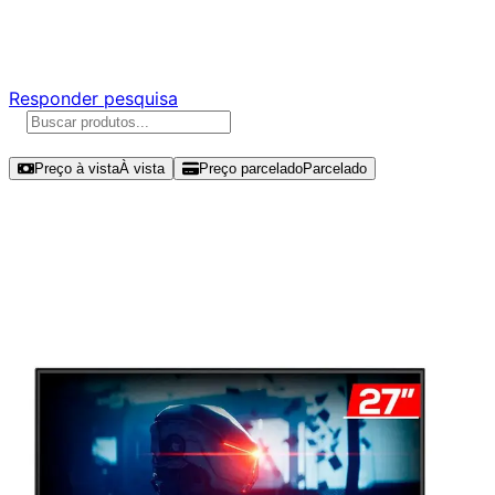
Responda nossa pesquisa rápida e nos ajude a criar uma
experiência ainda melhor para você.
Responder pesquisa
Ordenar por
Preço à vista
À vista
Preço parcelado
Parcelado
Modelos disponíveis de AOC 27"
FHD 120Hz IPS - 27B35H