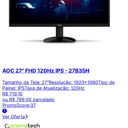
AOC 27" FHD 120Hz IPS - 27B35H
Tamanho da Tela
:
27″
Resolução
:
1920x1080
Tipo de
Painel
:
IPS
Taxa de Atualização
:
120Hz
R$ 719,10
ou
R$ 799,00
parcelado
PromoScore:
37
Ver Oferta