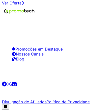
Ver Oferta
Encontre os melhores preços em tecnologia. Compare,
crie alertas e economize em suas compras.
Links Úteis
Promoções em Destaque
Nossos Canais
Blog
Siga-nos
©
2026
Promotech. Todos os direitos reservados.
Divulgação de Afiliados
Política de Privacidade