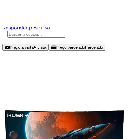
Responda nossa pesquisa rápida e nos ajude a criar uma
experiência ainda melhor para você.
Responder pesquisa
Ordenar por
Preço à vista
À vista
Preço parcelado
Parcelado
Modelos disponíveis de Husky
Hailstorm 31.5" FHD 165Hz VA -
HGMT002