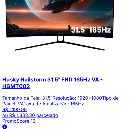
Husky Hailstorm 31.5" FHD 165Hz VA -
HGMT002
Tamanho da Tela
:
31.5″
Resolução
:
1920x1080
Tipo de
Painel
:
VA
Taxa de Atualização
:
165Hz
R$ 1.199,99
ou
R$ 1.333,30
parcelado
PromoScore:
13