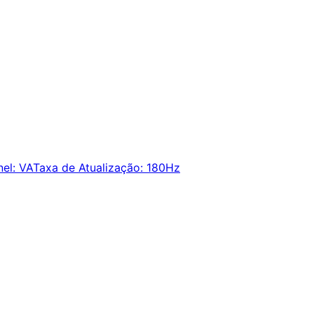
nel
:
VA
Taxa de Atualização
:
180Hz
ie alertas e economize em suas compras.