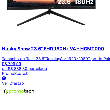
Husky Snow 23.6" FHD 180Hz VA - HGMT000
Tamanho da Tela
:
23.6″
Resolução
:
1920x1080
Tipo de Pai
R$ 799,99
ou
R$ 888,80
parcelado
PromoScore:
0
Ver Oferta
Encontre os melhores preços em tecnologia. Compare, cr