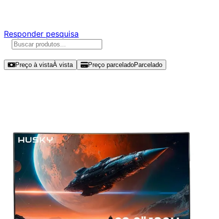
Responda nossa pesquisa rápida e nos ajude a criar uma 
Responder pesquisa
Ordenar por
Preço à vista
À vista
Preço parcelado
Parcelado
Modelos disponíveis de Husky Snow