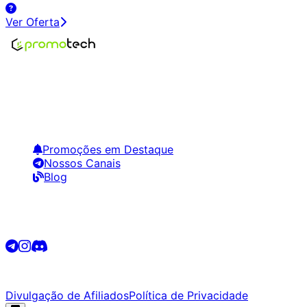
Ver Oferta
Encontre os melhores preços em tecnologia. Compare,
crie alertas e economize em suas compras.
Links Úteis
Promoções em Destaque
Nossos Canais
Blog
Siga-nos
©
2026
Promotech. Todos os direitos reservados.
Divulgação de Afiliados
Política de Privacidade