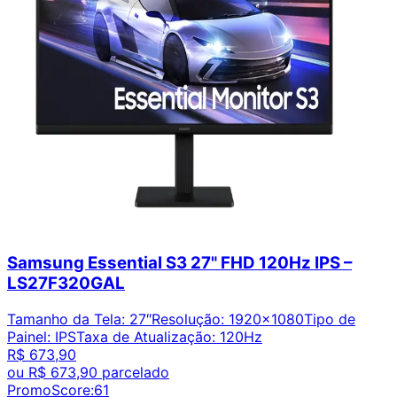
Samsung Essential S3 27" FHD 120Hz IPS –
LS27F320GAL
Tamanho da Tela
:
27″
Resolução
:
1920x1080
Tipo de
Painel
:
IPS
Taxa de Atualização
:
120Hz
R$ 673,90
ou
R$ 673,90
parcelado
PromoScore:
61