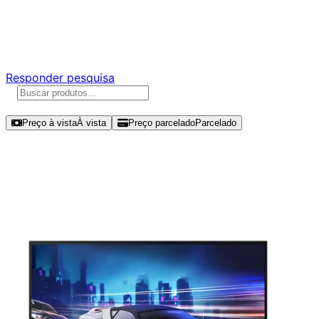
Ajude a melhorar a Promotech!
Responda nossa pesquisa rápida e nos ajude a criar uma
experiência ainda melhor para você.
Responder pesquisa
Ordenar por
Preço à vista
À vista
Preço parcelado
Parcelado
Modelos disponíveis de Samsung
Essential S3 27" FHD 120Hz IPS –
LS27F320GAL