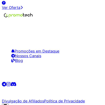
Ver Oferta
Encontre os melhores preços em tecnologia. Compare,
crie alertas e economize em suas compras.
Links Úteis
Promoções em Destaque
Nossos Canais
Blog
Siga-nos
©
2026
Promotech. Todos os direitos reservados.
Divulgação de Afiliados
Política de Privacidade