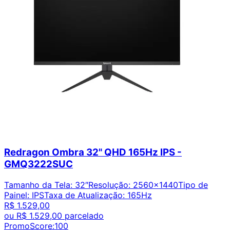
Redragon Ombra 32" QHD 165Hz IPS -
GMQ3222SUC
Tamanho da Tela
:
32″
Resolução
:
2560x1440
Tipo de
Painel
:
IPS
Taxa de Atualização
:
165Hz
R$ 1.529,00
ou
R$ 1.529,00
parcelado
PromoScore:
100