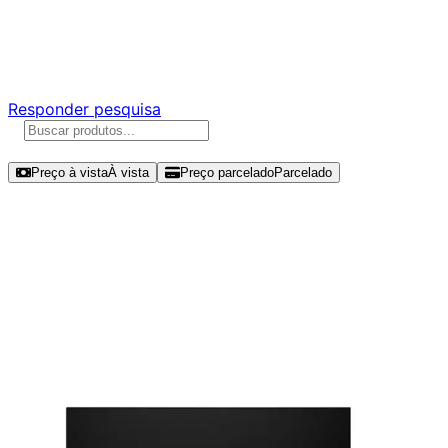
Ajude a melhorar a Promotech!
Responda nossa pesquisa rápida e nos ajude a criar uma
experiência ainda melhor para você.
Responder pesquisa
Ordenar por
Preço à vista
À vista
Preço parcelado
Parcelado
Modelos disponíveis de Redragon
Ombra 32" QHD 165Hz IPS -
GMQ3222SUC