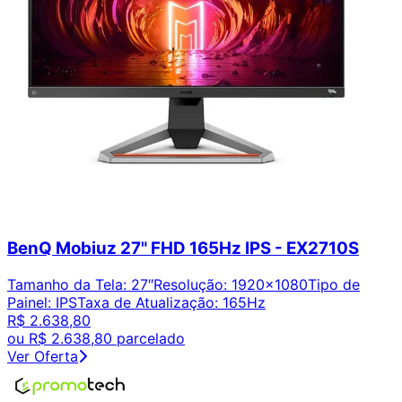
BenQ Mobiuz 27" FHD 165Hz IPS - EX2710S
Tamanho da Tela
:
27″
Resolução
:
1920x1080
Tipo de
Painel
:
IPS
Taxa de Atualização
:
165Hz
R$ 2.638,80
ou
R$ 2.638,80
parcelado
Ver Oferta