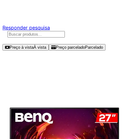
Responda nossa pesquisa rápida e nos ajude a criar uma
experiência ainda melhor para você.
Responder pesquisa
Ordenar por
Preço à vista
À vista
Preço parcelado
Parcelado
Modelos disponíveis de BenQ
Mobiuz 27" FHD 165Hz IPS -
EX2710S