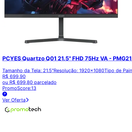
PCYES Quartzo Q01 21.5" FHD 75Hz VA - PMG2
Tamanho da Tela
:
21.5″
Resolução
:
1920x1080
Tipo de Pain
R$ 699,90
ou
R$ 699,80
parcelado
PromoScore:
13
Ver Oferta
Encontre os melhores preços em tecnologia. Compare, cr