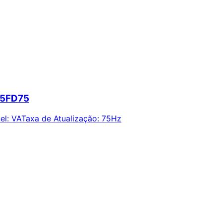
15FD75
el
:
VA
Taxa de Atualização
:
75Hz
ie alertas e economize em suas compras.