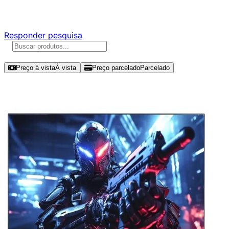
Responda nossa pesquisa rápida e nos ajude a criar uma 
Responder pesquisa
Ordenar por
Preço à vista
À vista
Preço parcelado
Parcelado
Modelos disponíveis de PCYES Quar