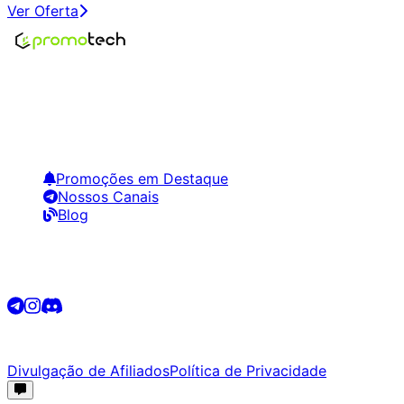
Ver Oferta
Encontre os melhores preços em tecnologia. Compare,
crie alertas e economize em suas compras.
Links Úteis
Promoções em Destaque
Nossos Canais
Blog
Siga-nos
©
2026
Promotech. Todos os direitos reservados.
Divulgação de Afiliados
Política de Privacidade