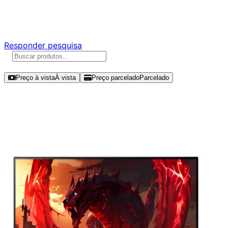
Responda nossa pesquisa rápida e nos ajude a criar uma
experiência ainda melhor para você.
Responder pesquisa
Ordenar por
Preço à vista
À vista
Preço parcelado
Parcelado
Modelos disponíveis de Acer Nitro
23.8" FHD 240Hz IPS - KG240Y
W3biip