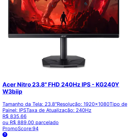
Acer Nitro 23.8" FHD 240Hz IPS - KG240Y
W3biip
Tamanho da Tela
:
23.8″
Resolução
:
1920x1080
Tipo de
Painel
:
IPS
Taxa de Atualização
:
240Hz
R$ 835,66
ou
R$ 889,00
parcelado
PromoScore:
94