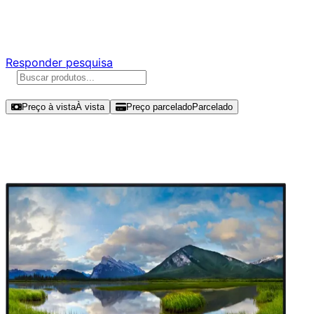
Responda nossa pesquisa rápida e nos ajude a criar uma
experiência ainda melhor para você.
Responder pesquisa
Ordenar por
Preço à vista
À vista
Preço parcelado
Parcelado
Modelos disponíveis de Dell Pro
23.8" QHD 100Hz IPS - P2425DE