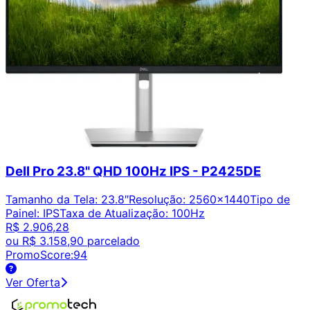
Dell Pro 23.8" QHD 100Hz IPS - P2425DE
Tamanho da Tela
:
23.8″
Resolução
:
2560x1440
Tipo de
Painel
:
IPS
Taxa de Atualização
:
100Hz
R$ 2.906,28
ou
R$ 3.158,90
parcelado
PromoScore:
94
Ver Oferta