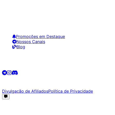
Encontre os melhores preços em tecnologia. Compare,
crie alertas e economize em suas compras.
Links Úteis
Promoções em Destaque
Nossos Canais
Blog
Siga-nos
©
2026
Promotech. Todos os direitos reservados.
Divulgação de Afiliados
Política de Privacidade