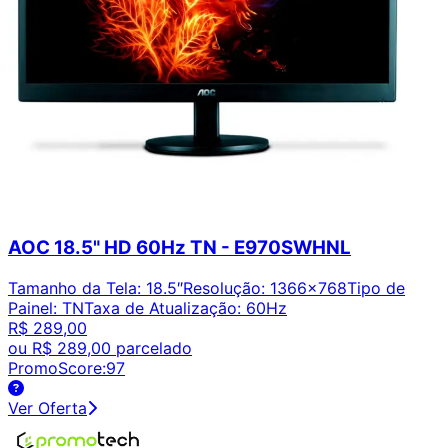
AOC 18.5" HD 60Hz TN - E970SWHNL
Tamanho da Tela
:
18.5″
Resolução
:
1366x768
Tipo de
Painel
:
TN
Taxa de Atualização
:
60Hz
R$ 289,00
ou
R$ 289,00
parcelado
PromoScore:
97
Ver Oferta