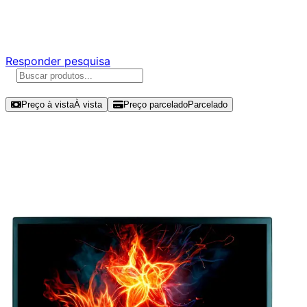
Responda nossa pesquisa rápida e nos ajude a criar uma
experiência ainda melhor para você.
Responder pesquisa
Ordenar por
Preço à vista
À vista
Preço parcelado
Parcelado
Modelos disponíveis de AOC 18.5"
HD 60Hz TN - E970SWHNL