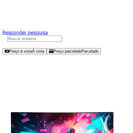
Ajude a melhorar a Promotech!
Responda nossa pesquisa rápida e nos ajude a criar uma
experiência ainda melhor para você.
Responder pesquisa
Ordenar por
Preço à vista
À vista
Preço parcelado
Parcelado
Modelos disponíveis de Rise Mode
27" FHD 100Hz IPS – RM-MOG-
27C100FH-W