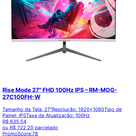
Rise Mode 27" FHD 100Hz IPS – RM-MOG-
27C100FH-W
Tamanho da Tela
:
27″
Resolução
:
1920x1080
Tipo de
Painel
:
IPS
Taxa de Atualização
:
100Hz
R$ 635,54
ou
R$ 722,20
parcelado
PromoScore:
78