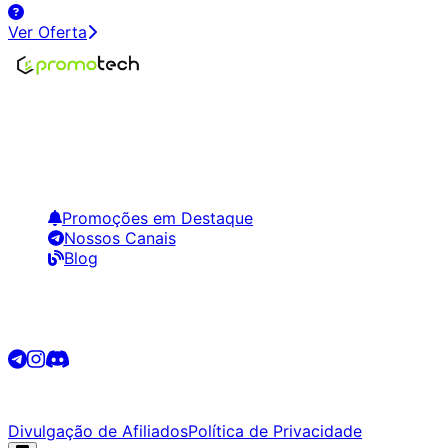
Ver Oferta
Encontre os melhores preços em tecnologia. Compare,
crie alertas e economize em suas compras.
Links Úteis
Promoções em Destaque
Nossos Canais
Blog
Siga-nos
©
2026
Promotech. Todos os direitos reservados.
Divulgação de Afiliados
Política de Privacidade