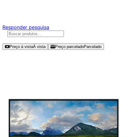
Responda nossa pesquisa rápida e nos ajude a criar uma
experiência ainda melhor para você.
Responder pesquisa
Ordenar por
Preço à vista
À vista
Preço parcelado
Parcelado
Modelos disponíveis de Dell Pro 27
Plus 27" UHD 60Hz IPS - P2725QE