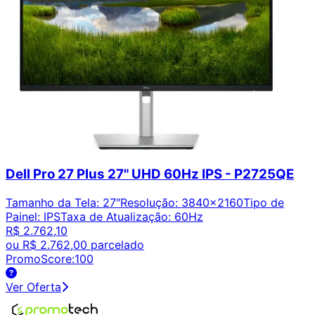
Dell Pro 27 Plus 27" UHD 60Hz IPS - P2725QE
Tamanho da Tela
:
27″
Resolução
:
3840x2160
Tipo de
Painel
:
IPS
Taxa de Atualização
:
60Hz
R$ 2.762,10
ou
R$ 2.762,00
parcelado
PromoScore:
100
Ver Oferta