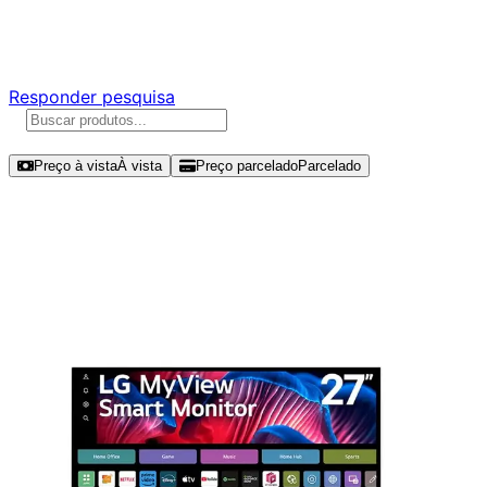
Responda nossa pesquisa rápida e nos ajude a criar uma
experiência ainda melhor para você.
Responder pesquisa
Ordenar por
Preço à vista
À vista
Preço parcelado
Parcelado
Modelos disponíveis de LG MyView
27" UHD 60Hz IPS - 27SR73U-W