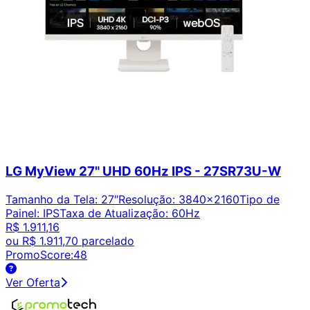
LG MyView 27" UHD 60Hz IPS - 27SR73U-W
Tamanho da Tela
:
27″
Resolução
:
3840x2160
Tipo de
Painel
:
IPS
Taxa de Atualização
:
60Hz
R$ 1.911,16
ou
R$ 1.911,70
parcelado
PromoScore:
48
Ver Oferta