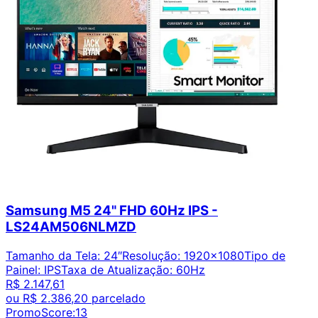
Samsung M5 24" FHD 60Hz IPS -
LS24AM506NLMZD
Tamanho da Tela
:
24″
Resolução
:
1920x1080
Tipo de
Painel
:
IPS
Taxa de Atualização
:
60Hz
R$ 2.147,61
ou
R$ 2.386,20
parcelado
PromoScore:
13