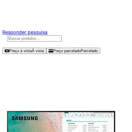
Ajude a melhorar a Promotech!
Responda nossa pesquisa rápida e nos ajude a criar uma
experiência ainda melhor para você.
Responder pesquisa
Ordenar por
Preço à vista
À vista
Preço parcelado
Parcelado
Modelos disponíveis de Samsung
M5 24" FHD 60Hz IPS -
LS24AM506NLMZD