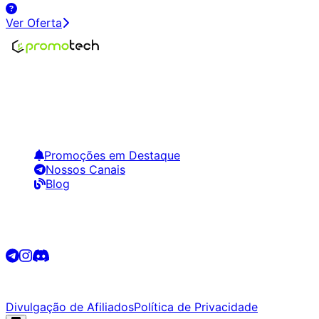
Ver Oferta
Encontre os melhores preços em tecnologia. Compare,
crie alertas e economize em suas compras.
Links Úteis
Promoções em Destaque
Nossos Canais
Blog
Siga-nos
©
2026
Promotech. Todos os direitos reservados.
Divulgação de Afiliados
Política de Privacidade