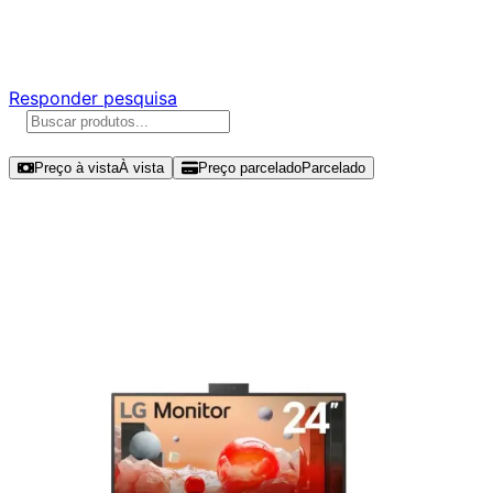
Responda nossa pesquisa rápida e nos ajude a criar uma
experiência ainda melhor para você.
Responder pesquisa
Ordenar por
Preço à vista
À vista
Preço parcelado
Parcelado
Modelos disponíveis de LG 24" FHD
100Hz IPS - 24BA850-B