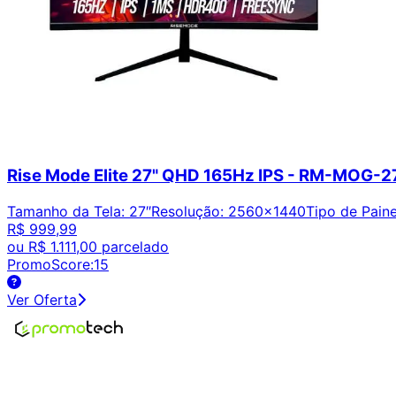
Rise Mode Elite 27" QHD 165Hz IPS - RM-MOG-
Tamanho da Tela
:
27″
Resolução
:
2560x1440
Tipo de Paine
R$ 999,99
ou
R$ 1.111,00
parcelado
PromoScore:
15
Ver Oferta
Encontre os melhores preços em tecnologia. Compare, cr