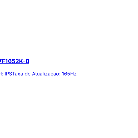
27F1652K-B
l
:
IPS
Taxa de Atualização
:
165Hz
ie alertas e economize em suas compras.