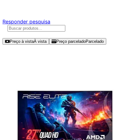
Responda nossa pesquisa rápida e nos ajude a criar uma 
Responder pesquisa
Ordenar por
Preço à vista
À vista
Preço parcelado
Parcelado
Modelos disponíveis de Rise Mode E