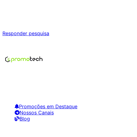
Ajude a melhorar a Promotech!
Responda nossa pesquisa rápida e nos ajude a criar uma
experiência ainda melhor para você.
Responder pesquisa
Nenhum modelo encontrado para este produto
Encontre os melhores preços em tecnologia. Compare,
crie alertas e economize em suas compras.
Links Úteis
Promoções em Destaque
Nossos Canais
Blog