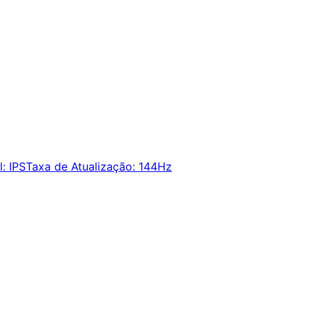
l
:
IPS
Taxa de Atualização
:
144Hz
ie alertas e economize em suas compras.