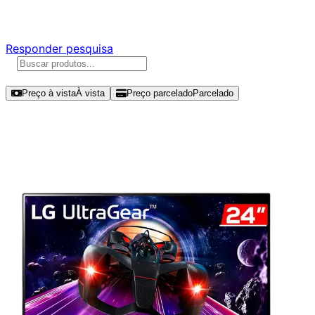
Responda nossa pesquisa rápida e nos ajude a criar uma 
Responder pesquisa
Ordenar por
Preço à vista
À vista
Preço parcelado
Parcelado
Modelos disponíveis de LG UltraGea