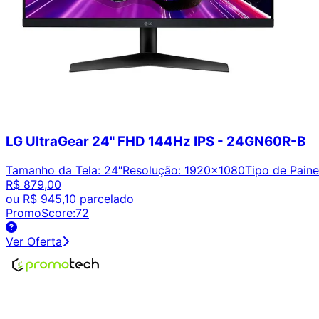
LG UltraGear 24" FHD 144Hz IPS - 24GN60R-B
Tamanho da Tela
:
24″
Resolução
:
1920x1080
Tipo de Paine
R$ 879,00
ou
R$ 945,10
parcelado
PromoScore:
72
Ver Oferta
Encontre os melhores preços em tecnologia. Compare, cr